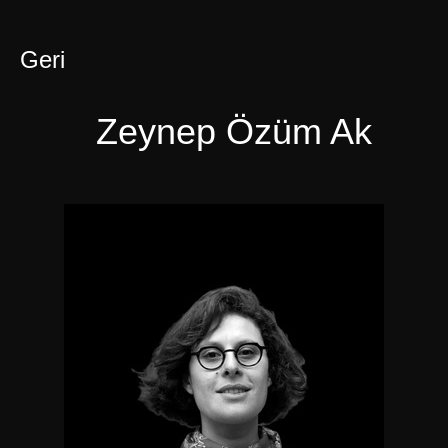
Skip
to
main
Geri
content
Zeynep Özüm Ak