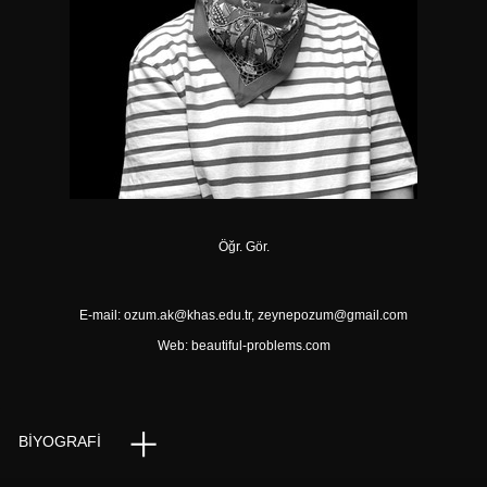
Öğr. Gör.
E-mail:
ozum.ak@khas.edu.tr
,
zeynepozum@gmail.com
Web:
beautiful-problems.com
BIYOGRAFI